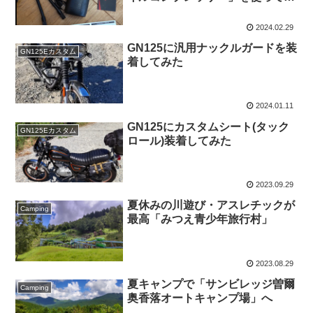
た
2024.02.29
GN125に汎用ナックルガードを装
GN125Eカスタム
着してみた
2024.01.11
GN125にカスタムシート(タック
GN125Eカスタム
ロール)装着してみた
2023.09.29
夏休みの川遊び・アスレチックが
Camping
最高「みつえ青少年旅行村」
2023.08.29
夏キャンプで「サンビレッジ曽爾
Camping
奥香落オートキャンプ場」へ