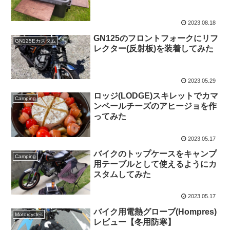
2023.08.18
GN125のフロントフォークにリフ
GN125Eカスタム
レクター(反射板)を装着してみた
2023.05.29
ロッジ(LODGE)スキレットでカマ
Camping
ンベールチーズのアヒージョを作
ってみた
2023.05.17
バイクのトップケースをキャンプ
Camping
用テーブルとして使えるようにカ
スタムしてみた
2023.05.17
バイク用電熱グローブ(Hompres)
Motorcycles
レビュー【冬用防寒】