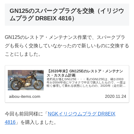
GN125のスパークプラグを交換（イリジウ
ムプラグ DR8EIX 4816）
GN125のレストア・メンテナンス作業で、スパークプラ
グも長らく交換していなかったので新しいものに交換する
ことにしました。
【2020年末】GN125Eのレストア・メンテナン
ス・カスタム計画
老朽化が進むGN125E・・・ 私のGN125Eは、確か2003
年か2004年頃にヤフオクで中古で購入したもので、一度は
軽く修理して乗れる状態にしたものの、2020年（走行距離
2万6000km）ここへきて、また色々ボロくなって来てしま
いまし...
aibou-items.com
2020.11.24
今回も前回同様に「
NGKイリジウムプラグ DR8EIX
4816
」を購入しました。