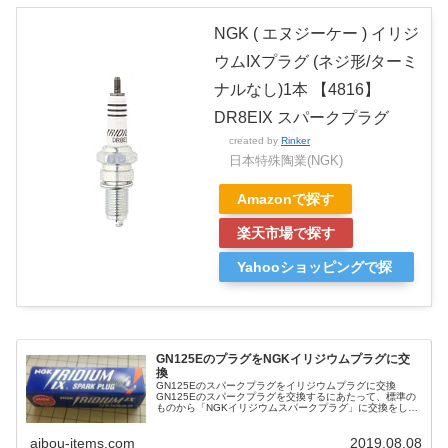
NGK ( エヌジーケー ) イリジ
ウムIXプラグ (ネジ形/ターミ
ナルなし)1本 【4816】
DR8EIX スパークプラグ
created by
Rinker
日本特殊陶業(NGK)
Amazonで探す
楽天市場で探す
Yahooショッピングで探
す
GN125EのプラグをNGKイリジウムプラグに交
換
GN125Eのスパークプラグをイリジウムプラグに交換
GN125Eのスパークプラグを交換するにあたって、標準の
ものから「NGKイリジウムスパークプラグ」に交換をしま
した。 品番は「DR8EIX 4816」です。 ターミナルは「ネ
ジ型」になり...
aibou-items.com
2019.08.08