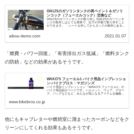
GN125のガソリンタンクの再ペイント＆ガソリ
ンコック（フューエルコック）交換など
GN125のガソリンタンクの取り外し GN125のガソリンタ
ンクの取外しはとても簡単で、以下の手順で取り外すこと
ができます。 ・シートを外してからタンクの根本にある2
本のボルトを外す・ガソリンコックをOFFにし、ガソリン
ホースを外す・タンク...
aibou-items.com
2021.01.07
「燃費・パワー回復」「有害排出ガス低減」「燃料タンク
の防錆」などの効果があるそうです。
WAKO’S フューエル1 バイク用品インプレッショ
ン-バイクブロス・マガジンズ
バイク用品インプレッション「WAKO’S フューエル1」の
バイク用品紹介ページです。ヘルメット、ウェア、グロー
ブ、バッグなどなど、みんなが気になるアイテムを編集部
員が徹底解析しております！バイクブロスマガジンズで
は、バイク初心者から、バイク...
www.bikebros.co.jp
他にもキャブレターや燃焼室に溜まったカーボンなどをク
リーンにしてくれる効果もあるそうです。