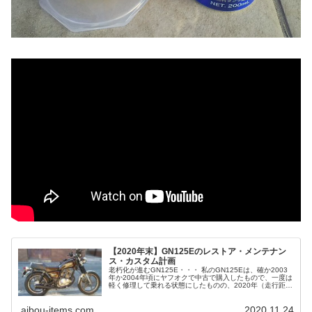
【2020年末】GN125Eのレストア・メンテナン
ス・カスタム計画
老朽化が進むGN125E・・・ 私のGN125Eは、確か2003
年か2004年頃にヤフオクで中古で購入したもので、一度は
軽く修理して乗れる状態にしたものの、2020年（走行距離
2万6000km）ここへきて、また色々ボロくなって来てしま
いまし...
aibou-items.com
2020.11.24