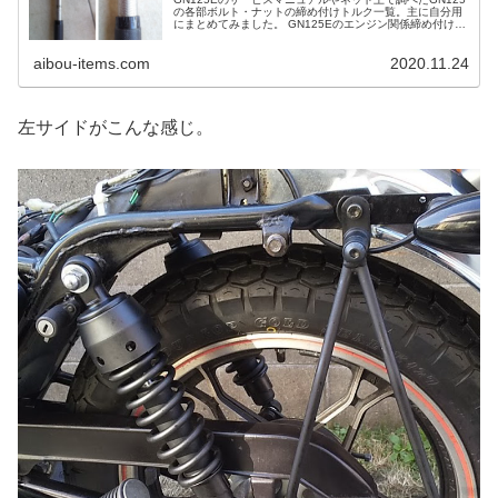
の各部ボルト・ナットの締め付けトルク一覧。主に自分用
にまとめてみました。 GN125Eのエンジン関係締め付けト
ルク ネジ径締付トルク(kg-cm)締付トルク(Nm換算)シリン
ダヘッ...
aibou-items.com
2020.11.24
左サイドがこんな感じ。