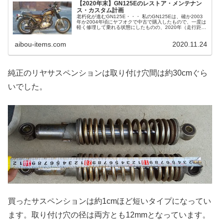
【2020年末】GN125Eのレストア・メンテナン
ス・カスタム計画
老朽化が進むGN125E・・・ 私のGN125Eは、確か2003
年か2004年頃にヤフオクで中古で購入したもので、一度は
軽く修理して乗れる状態にしたものの、2020年（走行距離
2万6000km）ここへきて、また色々ボロくなって来てしま
いまし...
aibou-items.com
2020.11.24
純正のリヤサスペンションは取り付け穴間は約30cmぐら
いでした。
買ったサスペンションは約1cmほど短いタイプになってい
ます。取り付け穴の径は両方とも12mmとなっています。