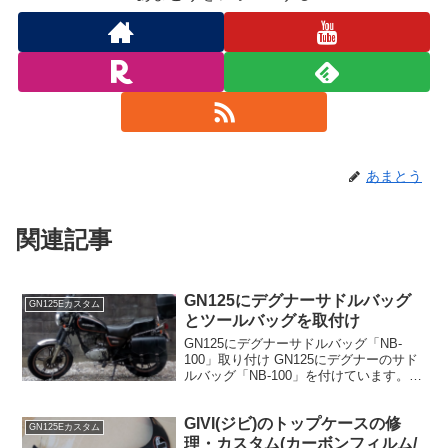
あまとう
関連記事
GN125にデグナーサドルバッグ
GN125Eカスタム
とツールバッグを取付け
GN125にデグナーサドルバッグ「NB-
100」取り付け GN125にデグナーのサド
ルバッグ「NB-100」を付けています。日
常の足とするため、実用性を取って
GN125にはナイロン製の少し大きめのタ
GIVI(ジビ)のトップケースの修
イプを付けています。 タンデムステップ
GN125Eカスタム
の手...
理・カスタム(カーボンフィルム/