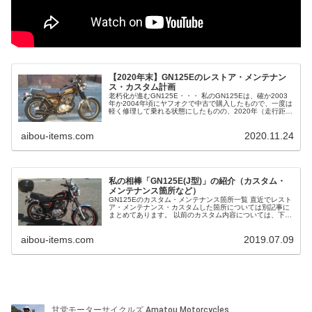
【2020年末】GN125Eのレストア・メンテナン
ス・カスタム計画
老朽化が進むGN125E・・・ 私のGN125Eは、確か2003
年か2004年頃にヤフオクで中古で購入したもので、一度は
軽く修理して乗れる状態にしたものの、2020年（走行距離
2万6000km）ここへきて、また色々ボロくなって来てしま
いまし...
aibou-items.com
2020.11.24
私の相棒「GN125E(J型)」の紹介（カスタム・
メンテナンス箇所など）
GN125Eのカスタム・メンテナンス箇所一覧 直近でレスト
ア・メンテナンス・カスタムした箇所については別記事に
まとめてあります。 以前のカスタム内容については、下記
にまとめてみました。それぞれのカスタム・メンテナンス
の詳細は個別の記事になっ...
aibou-items.com
2019.07.09