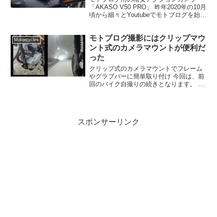
「AKASO V50 PRO」 昨年2020年の10月
頃から細々とYoutubeでモトブログを始め
て、1年近くが経とうとしています（1年
が本当に早い・・・・）。 撮影や編集ス
モトブログ撮影にはクリップマウ
キルもなく、続けられるかどうかも...
Motorcycles
ント式のカメラマウントが便利だ
った
クリップ式のカメラマウントでフレーム
やグラブバーに簡単取り付け 今回は、前
回のバイク自撮りの続きとなります。 前
回は、ハンドル部分に固定のマウントを
ガッチリ取り付けましたが、新しく取り
外し可能な「クリップマウント」を追加
しました。お値段はA...
スポンサーリンク