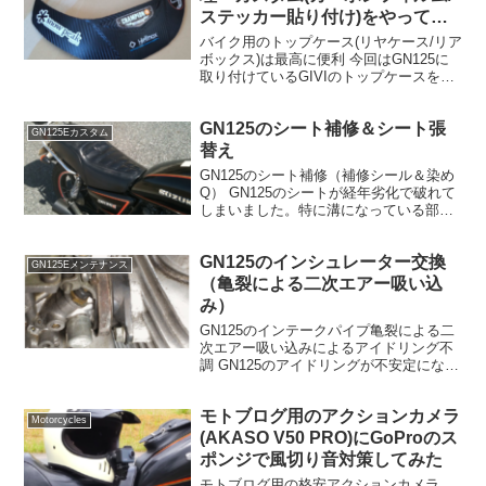
ステッカー貼り付け)をやってみ
た
バイク用のトップケース(リヤケース/リア
ボックス)は最高に便利 今回はGN125に
取り付けているGIVIのトップケースを取
り外し、トップケースのちょっとした修
理とカスタムをしようと思っています。
GN125のシート補修＆シート張
トップケースが無い状態の方がバイクの
GN125Eカスタム
シルエッ...
替え
GN125のシート補修（補修シール＆染め
Q） GN125のシートが経年劣化で破れて
しまいました。特に溝になっている部分
から破れやすいようです。 下記のような
感じでパックリなってしまっています。
GN125のインシュレーター交換
雨水や湿気を吸い込んで、座った時にお
GN125Eメンテナンス
尻が濡れてし...
（亀裂による二次エアー吸い込
み）
GN125のインテークパイプ亀裂による二
次エアー吸い込みによるアイドリング不
調 GN125のアイドリングが不安定になっ
たことがあり、キャブレターとエンジン
を連結しているインテークパイプを確認
モトブログ用のアクションカメラ
してみると、亀裂があり、そこから二次
Motorcycles
エアーを吸い込...
(AKASO V50 PRO)にGoProのス
ポンジで風切り音対策してみた
モトブログ用の格安アクションカメラ