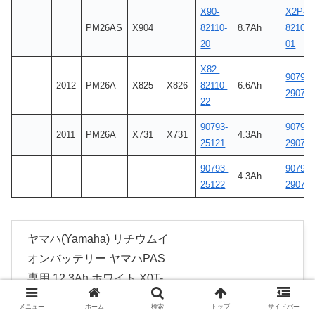
X90-
X2P-
PM26AS
X904
82110-
8.7Ah
8210C-
20
01
X82-
90793-
2012
PM26A
X825
X826
82110-
6.6Ah
29077
22
90793-
90793-
2011
PM26A
X731
X731
4.3Ah
25121
29077
90793-
90793-
4.3Ah
25122
29077
ヤマハ(Yamaha) リチウムイ
オンバッテリー ヤマハPAS
専用 12.3Ah ホワイト X0T-
82110-02
メニュー
ホーム
検索
トップ
サイドバー