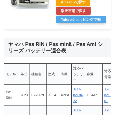
Amazonで探す
楽天市場で探す
Yahooショッピングで探
す
ヤマハ Pas RIN / Pas minä / Pas Ami シ
リーズ バッテリー適合表
対応バ
対応充
モデル
年式
機種名
型式
号機
ッテリ
容量
電器
ー
X0U-
X2P-
PAS
2023
PA26RN
X3L4
X2PA
82110-
15.4Ah
8210C-
RIN
22
01
X0U-
X2P-