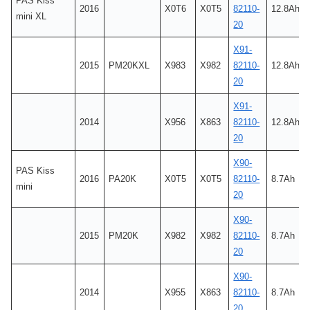
PAS Kiss
2016
X0T6
X0T5
82110-
12.8Ah
mini XL
20
X91-
2015
PM20KXL
X983
X982
82110-
12.8Ah
20
X91-
2014
X956
X863
82110-
12.8Ah
20
X90-
PAS Kiss
2016
PA20K
X0T5
X0T5
82110-
8.7Ah
mini
20
X90-
2015
PM20K
X982
X982
82110-
8.7Ah
20
X90-
2014
X955
X863
82110-
8.7Ah
20