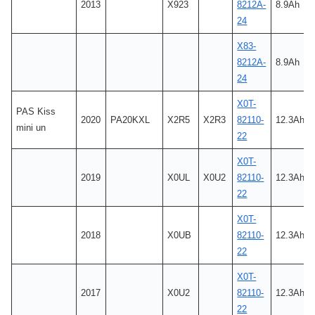
2013
X923
8212A-
8.9Ah
24
X83-
8212A-
8.9Ah
24
X0T-
PAS Kiss
2020
PA20KXL
X2R5
X2R3
82110-
12.3Ah
mini un
22
X0T-
2019
X0UL
X0U2
82110-
12.3Ah
22
X0T-
2018
X0UB
82110-
12.3Ah
22
X0T-
2017
X0U2
82110-
12.3Ah
22