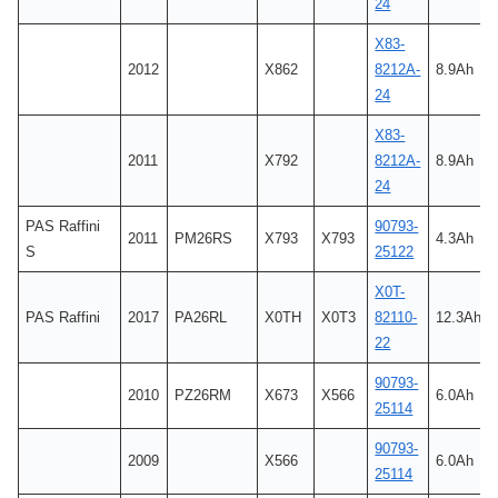
24
X83-
2012
X862
8212A-
8.9Ah
24
X83-
2011
X792
8212A-
8.9Ah
24
PAS Raffini
90793-
2011
PM26RS
X793
X793
4.3Ah
S
25122
X0T-
PAS Raffini
2017
PA26RL
X0TH
X0T3
82110-
12.3Ah
22
90793-
2010
PZ26RM
X673
X566
6.0Ah
25114
90793-
2009
X566
6.0Ah
25114