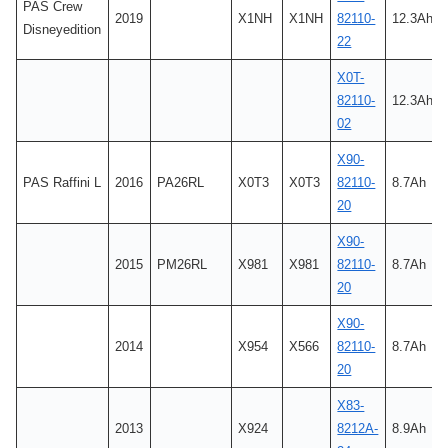
PAS Crew
2019
X1NH
X1NH
82110-
12.3Ah
Disneyedition
22
X0T-
82110-
12.3Ah
02
X90-
PAS Raffini L
2016
PA26RL
X0T3
X0T3
82110-
8.7Ah
20
X90-
2015
PM26RL
X981
X981
82110-
8.7Ah
20
X90-
2014
X954
X566
82110-
8.7Ah
20
X83-
2013
X924
8212A-
8.9Ah