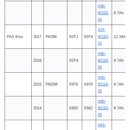
X90-
82110-
8.7Ah
20
X0T-
PAS Kiss
2017
PA26K
X0TJ
X0T4
82110-
12.3Ah
22
X90-
2016
X0T4
82110-
8.7Ah
20
X90-
2015
PM26K
X979
X979
82110-
8.7Ah
20
X90-
2014
X953
X562
82110-
8.7Ah
20
X83-