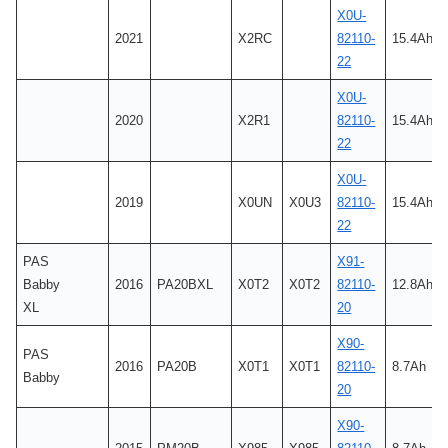
X0U-
2021
X2RC
82110-
15.4Ah
22
X0U-
2020
X2R1
82110-
15.4Ah
22
X0U-
2019
X0UN
X0U3
82110-
15.4Ah
22
PAS
X91-
Babby
2016
PA20BXL
X0T2
X0T2
82110-
12.8Ah
XL
20
X90-
PAS
2016
PA20B
X0T1
X0T1
82110-
8.7Ah
Babby
20
X90-