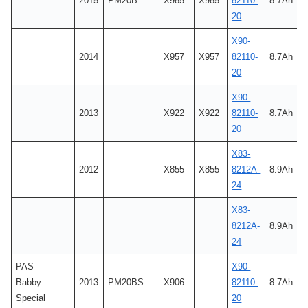
2015
PM20B
X985
X985
82110-
8.7Ah
20
X90-
2014
X957
X957
82110-
8.7Ah
20
X90-
2013
X922
X922
82110-
8.7Ah
20
X83-
2012
X855
X855
8212A-
8.9Ah
24
X83-
8212A-
8.9Ah
24
PAS
X90-
Babby
2013
PM20BS
X906
82110-
8.7Ah
Special
20