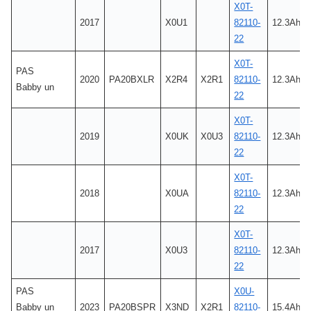
X0T-
2017
X0U1
82110-
12.3Ah
22
X0T-
PAS
2020
PA20BXLR
X2R4
X2R1
82110-
12.3Ah
Babby un
22
X0T-
2019
X0UK
X0U3
82110-
12.3Ah
22
X0T-
2018
X0UA
82110-
12.3Ah
22
X0T-
2017
X0U3
82110-
12.3Ah
22
PAS
X0U-
Babby un
2023
PA20BSPR
X3ND
X2R1
82110-
15.4Ah