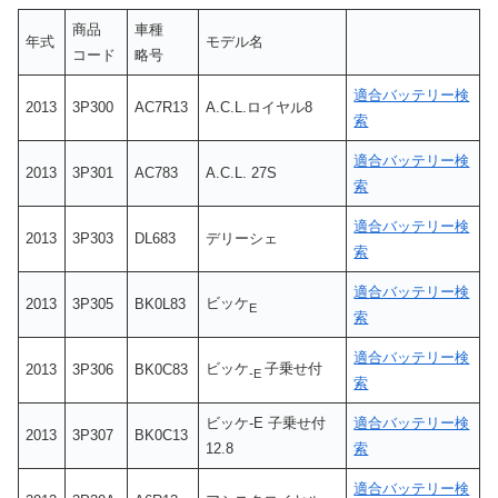
商品
車種
年式
モデル名
コード
略号
適合バッテリー検
2013
3P300
AC7R13
A.C.L.ロイヤル8
索
適合バッテリー検
2013
3P301
AC783
A.C.L. 27S
索
適合バッテリー検
2013
3P303
DL683
デリーシェ
索
適合バッテリー検
ビッケ
2013
3P305
BK0L83
E
索
適合バッテリー検
ビッケ
子乗せ付
2013
3P306
BK0C83
-E
索
ビッケ-E 子乗せ付
適合バッテリー検
2013
3P307
BK0C13
12.8
索
適合バッテリー検