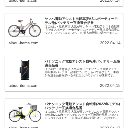
aibou-items.com
2022.04.14
ヤマハ電動アシスト自転車(PASスポーティーモ
デル他)バッテリー互換適合品番
はじめに・注意事項 人気が高いヤマハ電動アシスト自転車
「PAS スポーティーモデル」のバッテリー互換適合品番に
ついてしらべてみました。 ※ 個人的興味で調べたモノな
ので正確な情報ではない可能性があり、その正確性、適用
性、有用性について保証す...
aibou-items.com
2022.04.14
パナソニック電動アシスト自転車バッテリー互換
適合品番
はじめに・注意事項 人気が高いパナソニック電動アシスト
自転車のバッテリー品番についてしらべてみました。車種
から適合品番を調べるのには以下のサイトが便利です。 ※
個人的興味で調べたモノなので正確な情報ではない可能性
があり、その正確性、適用性...
aibou-items.com
2022.04.18
パナソニック電動アシスト自転車(2022年モデル)
バッテリー互換適合品番
はじめに・注意事項 人気が高いパナソニック電動アシスト
自転車(2022年モデル)のバッテリー互換適合品番について
しらべてみました。 ※ 個人的興味で調べたモノなので正
確な情報ではない可能性があり、その正確性、適用性、有
用性について保証するも...
aibou-items.com
2022.04.17