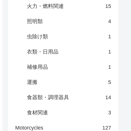
火力・燃料関連
15
照明類
4
虫除け類
1
衣類・日用品
1
補修用品
1
運搬
5
食器類・調理器具
14
食材関連
3
Motorcycles
127