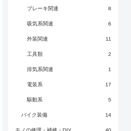
ブレーキ関連
8
吸気系関連
6
外装関連
11
工具類
2
排気系関連
1
電装系
17
駆動系
5
バイク装備
14
モノの修理・補修・DIY
40