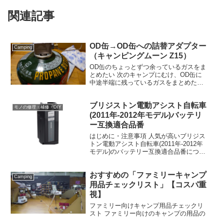
関連記事
OD缶→OD缶への詰替アダプター
Camping
（キャンピングムーン Z15）
OD缶のちょっとずつ余っているガスをま
とめたい 次のキャンプにむけ、OD缶に
中途半端に残っているガスをまとめたい
と思い、OD缶→OD缶への詰替アダプタ
ーを買いました。「キャンピングムーン
ブリジストン電動アシスト自転車
(Camping moon）Z15」という商品で
モノの修理・補修・DIY
す。 ...
(2011年-2012年モデル)バッテリ
ー互換適合品番
はじめに・注意事項 人気が高いブリジス
トン電動アシスト自転車(2011年-2012年
モデル)のバッテリー互換適合品番につい
てしらべてみました。 ※ 個人的興味で調
べたモノなので正確な情報ではない可能
おすすめの「ファミリーキャンプ
性があり、その正確性、適用性、有用性
Camping
につい...
用品チェックリスト」【コスパ重
視】
ファミリー向けキャンプ用品チェックリ
スト ファミリー向けのキャンプの用品の