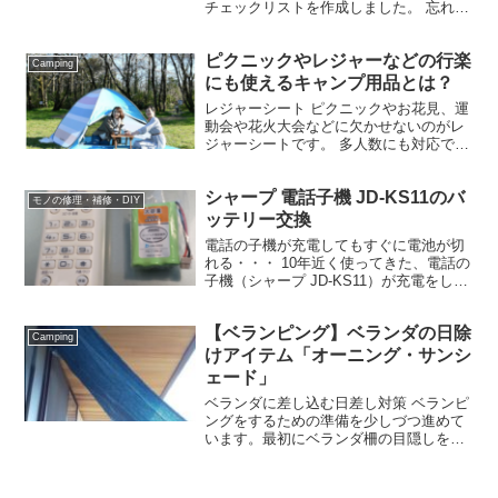
チェックリストを作成しました。 忘れ物
が多いわが家で使う用途ですが、随時ア
ップデートしたいと思います。 カテゴリ
ピクニックやレジャーなどの行楽
用品ブログ記事へ01.テント・タープ類テ
Camping
ントコールマン...
にも使えるキャンプ用品とは？
レジャーシート ピクニックやお花見、運
動会や花火大会などに欠かせないのがレ
ジャーシートです。 多人数にも対応で
き、座り心地が良いのでオススメなのが
「コールマン(Coleman) レジャーシート
シャープ 電話子機 JD-KS11のバ
グリーン」です。 ビニールシートに比べ
モノの修理・補修・DIY
て厚みが...
ッテリー交換
電話の子機が充電してもすぐに電池が切
れる・・・ 10年近く使ってきた、電話の
子機（シャープ JD-KS11）が充電をして
もすぐに電池が切れるようになってしま
しました。 最近はもっぱら携帯電話で通
【ベランピング】ベランダの日除
話することが多いのですが、料金節約の
Camping
ために自宅...
けアイテム「オーニング・サンシ
ェード」
ベランダに差し込む日差し対策 ベランピ
ングをするための準備を少しづつ進めて
います。最初にベランダ柵の目隠しをし
ました。 時間帯や太陽の角度によって、
ベランダに日差しが差し込むことがある
ため、オーニング（サンシェード）を取