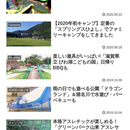
2020.09.10
【2020年初キャンプ】定番の
Camping
「スプリングスひよし」でファミ
リーキャンプをしてきました
2020.08.18
楽しい遊具がいっぱい!「滋賀県
Camping
立 びわ湖こどもの国」日帰り
BBQも
2019.10.08
雨の日でも遊べる公園「ドラゴン
兵庫県の遊び場
ランド」＆猪名川で水遊び・バー
ベキューも
2019.10.04
本格アスレチックが楽しめる！
キャンプ場
「グリーンパーク山東 アスレサ