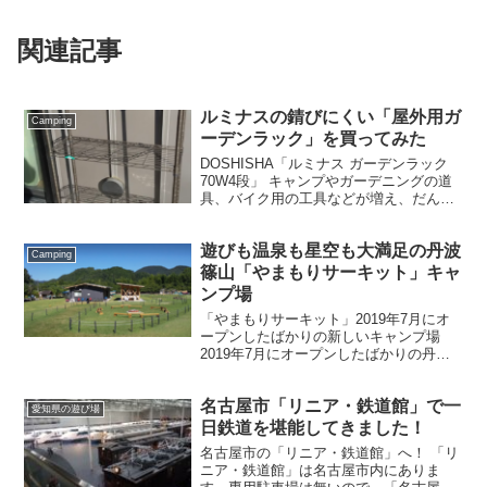
関連記事
ルミナスの錆びにくい「屋外用ガ
Camping
ーデンラック」を買ってみた
DOSHISHA「ルミナス ガーデンラック
70W4段」 キャンプやガーデニングの道
具、バイク用の工具などが増え、だんだ
ん行き場所がなくなってきました。 いち
おう小さな倉庫もあるのですが、良く使
遊びも温泉も星空も大満足の丹波
う道具や入らないもを置いておく用にド
Camping
ウシシャの...
篠山「やまもりサーキット」キャ
ンプ場
「やまもりサーキット」2019年7月にオ
ープンしたばかりの新しいキャンプ場
2019年7月にオープンしたばかりの丹波
篠山のキャンプ場「やまもりサーキッ
ト」にいってきました。親戚との日帰り
名古屋市「リニア・鉄道館」で一
BBQ、その後家族でキャンプ宿泊をしま
愛知県の遊び場
した。 「たんけ...
日鉄道を堪能してきました！
名古屋市の「リニア・鉄道館」へ！ 「リ
ニア・鉄道館」は名古屋市内にありま