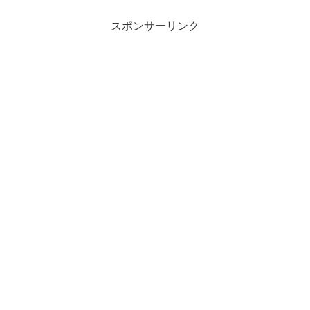
リーム21住所〒578-0923 大阪府東大阪市
松原...
スポンサーリンク