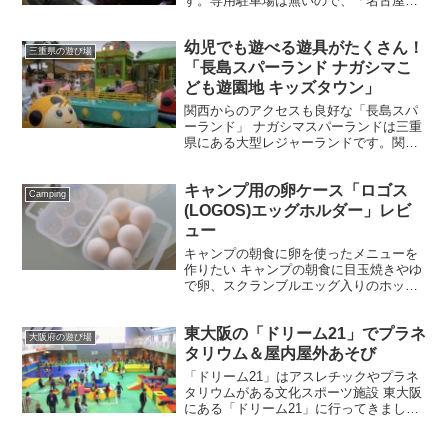
す。専用駐車場は無いので、「名古屋市
営金城ふ頭駐車場」を利用する必要があ
りました。 「リニア・鉄道館」の入り口
幼児でも遊べる遊具がたくさん！
に到着しました。 入ってすぐのところ
三重県の遊び場
に、蒸気機関車・新幹線...
「長島スパーランド ナガシマこ
ども遊園地 キッズタウン」
関西からのアクセスも良好な「長島スパ
ーランド」 ナガシマスパーランドは三重
県にある大型レジャーランドです。関西
からもアクセスしやすくなっています。
入り口に到着しました。この日は天候が
キャンプ用の卵ケース「ロゴス
あまり良くなかったのですが、そのぶん
Camping
お客さんも少なく、ス...
(LOGOS)エッグホルダー」レビ
ュー
キャンプの朝食に卵を使ったメニューを
作りたい キャンプの朝食に目玉焼きやゆ
で卵、スクランブルエッグ入りのホット
サンドなど、卵を使いたい時に便利なの
が「」です。 ロゴスのエッグホルダーは
東大阪の「ドリーム21」でプラネ
6個入りのケースになっています。1泊の
大阪府の遊び場
キャンプであれば家...
タリウム＆屋内屋外あそび
「ドリーム21」はアスレチックやプラネ
タリウムがある文化スポーツ施設 東大阪
にある「ドリーム21」に行ってきまし
た。アクセスは近鉄奈良線東花園駅から
徒歩12分のところにあります。 施設名ド