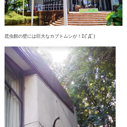
昆虫館の壁には巨大なカブトムシが！Σ(ﾟДﾟ)