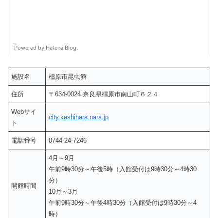
施設名
橿原市昆虫館
住所
〒634-0024 奈良県橿原市南山町６２４
Webサイ
city.kashihara.nara.jp
ト
電話番号
0744-24-7246
4月～9月
午前9時30分～午後5時（入館受付は9時30分～4時30
分）
開館時間
10月～3月
午前9時30分～午後4時30分（入館受付は9時30分～4
時）